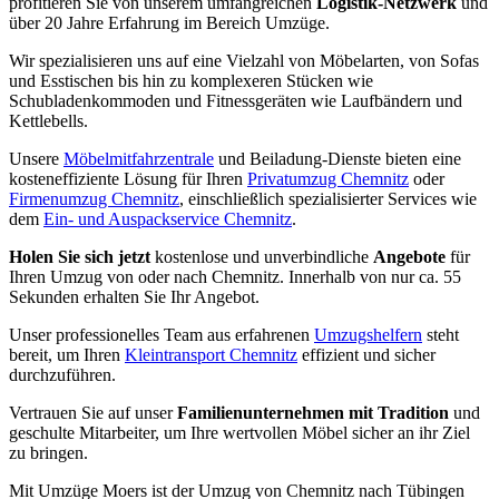
profitieren Sie von unserem umfangreichen
Logistik-Netzwerk
und
über 20 Jahre Erfahrung im Bereich Umzüge.
Wir spezialisieren uns auf eine Vielzahl von Möbelarten, von Sofas
und Esstischen bis hin zu komplexeren Stücken wie
Schubladenkommoden und Fitnessgeräten wie Laufbändern und
Kettlebells.
Unsere
Möbelmitfahrzentrale
und Beiladung-Dienste bieten eine
kosteneffiziente Lösung für Ihren
Privatumzug Chemnitz
oder
Firmenumzug Chemnitz
, einschließlich spezialisierter Services wie
dem
Ein- und Auspackservice Chemnitz
.
Holen Sie sich jetzt
kostenlose und unverbindliche
Angebote
für
Ihren Umzug von oder nach Chemnitz. Innerhalb von nur ca. 55
Sekunden erhalten Sie Ihr Angebot.
Unser professionelles Team aus erfahrenen
Umzugshelfern
steht
bereit, um Ihren
Kleintransport Chemnitz
effizient und sicher
durchzuführen.
Vertrauen Sie auf unser
Familienunternehmen mit Tradition
und
geschulte Mitarbeiter, um Ihre wertvollen Möbel sicher an ihr Ziel
zu bringen.
Mit Umzüge Moers ist der Umzug von Chemnitz nach Tübingen