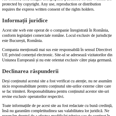
protected by copyright. Any use, reproduction or distribution
requires the express written consent of the rights holders.
Informații juridice
Acest site web este operat de o companie înregistrată în România,
conform legislației comerciale române. Locul exclusiv de jurisdicție
este București, România.
Compania menționată mai sus este responsabilă în sensul Directivei
UE privind comerțul electronic. Site-ul se adresează vizitatorilor din
Uniunea Europeană și nu este orientat exclusiv către piața germană.
Declinarea răspunderii
Deși conținutul acestui site a fost verificat cu atenție, nu ne asumăm
nicio responsabilitate pentru conținutul site-urilor externe către care
se fac trimiteri. Responsabilitatea pentru conținutul acestor site-uri
revine exclusiv operatorilor respectivi.
Toate informațiile de pe acest site au fost redactate cu bună credință,
însă nu garantăm completitudinea sau valabilitatea lor juridică. Ne
rezervăm dreptul de a efectua modificări tehnice sau de conținut în