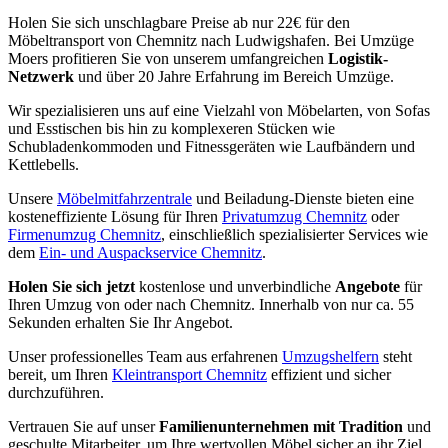
Holen Sie sich unschlagbare Preise ab nur 22€ für den
Möbeltransport von Chemnitz nach Ludwigshafen. Bei Umzüge
Moers profitieren Sie von unserem umfangreichen
Logistik-
Netzwerk
und über 20 Jahre Erfahrung im Bereich Umzüge.
Wir spezialisieren uns auf eine Vielzahl von Möbelarten, von Sofas
und Esstischen bis hin zu komplexeren Stücken wie
Schubladenkommoden und Fitnessgeräten wie Laufbändern und
Kettlebells.
Unsere
Möbelmitfahrzentrale
und Beiladung-Dienste bieten eine
kosteneffiziente Lösung für Ihren
Privatumzug Chemnitz
oder
Firmenumzug Chemnitz
, einschließlich spezialisierter Services wie
dem
Ein- und Auspackservice Chemnitz
.
Holen Sie sich jetzt
kostenlose und unverbindliche
Angebote
für
Ihren Umzug von oder nach Chemnitz. Innerhalb von nur ca. 55
Sekunden erhalten Sie Ihr Angebot.
Unser professionelles Team aus erfahrenen
Umzugshelfern
steht
bereit, um Ihren
Kleintransport Chemnitz
effizient und sicher
durchzuführen.
Vertrauen Sie auf unser
Familienunternehmen mit Tradition
und
geschulte Mitarbeiter, um Ihre wertvollen Möbel sicher an ihr Ziel