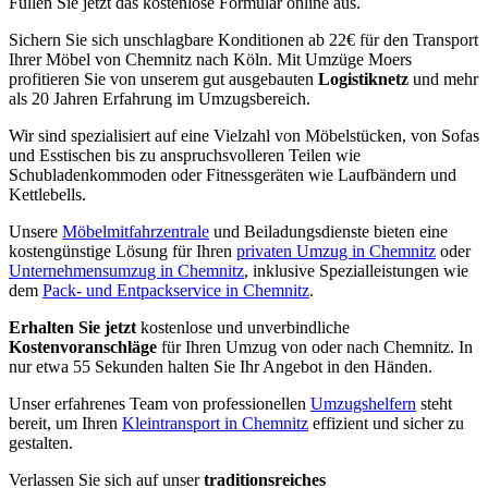
Füllen Sie jetzt das kostenlose Formular online aus.
Sichern Sie sich unschlagbare Konditionen ab 22€ für den Transport
Ihrer Möbel von Chemnitz nach Köln. Mit Umzüge Moers
profitieren Sie von unserem gut ausgebauten
Logistiknetz
und mehr
als 20 Jahren Erfahrung im Umzugsbereich.
Wir sind spezialisiert auf eine Vielzahl von Möbelstücken, von Sofas
und Esstischen bis zu anspruchsvolleren Teilen wie
Schubladenkommoden oder Fitnessgeräten wie Laufbändern und
Kettlebells.
Unsere
Möbelmitfahrzentrale
und Beiladungsdienste bieten eine
kostengünstige Lösung für Ihren
privaten Umzug in Chemnitz
oder
Unternehmensumzug in Chemnitz
, inklusive Spezialleistungen wie
dem
Pack- und Entpackservice in Chemnitz
.
Erhalten Sie jetzt
kostenlose und unverbindliche
Kostenvoranschläge
für Ihren Umzug von oder nach Chemnitz. In
nur etwa 55 Sekunden halten Sie Ihr Angebot in den Händen.
Unser erfahrenes Team von professionellen
Umzugshelfern
steht
bereit, um Ihren
Kleintransport in Chemnitz
effizient und sicher zu
gestalten.
Verlassen Sie sich auf unser
traditionsreiches