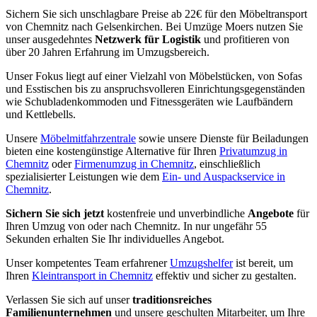
Sichern Sie sich unschlagbare Preise ab 22€ für den Möbeltransport
von Chemnitz nach Gelsenkirchen. Bei Umzüge Moers nutzen Sie
unser ausgedehntes
Netzwerk für Logistik
und profitieren von
über 20 Jahren Erfahrung im Umzugsbereich.
Unser Fokus liegt auf einer Vielzahl von Möbelstücken, von Sofas
und Esstischen bis zu anspruchsvolleren Einrichtungsgegenständen
wie Schubladenkommoden und Fitnessgeräten wie Laufbändern
und Kettlebells.
Unsere
Möbelmitfahrzentrale
sowie unsere Dienste für Beiladungen
bieten eine kostengünstige Alternative für Ihren
Privatumzug in
Chemnitz
oder
Firmenumzug in Chemnitz
, einschließlich
spezialisierter Leistungen wie dem
Ein- und Auspackservice in
Chemnitz
.
Sichern Sie sich jetzt
kostenfreie und unverbindliche
Angebote
für
Ihren Umzug von oder nach Chemnitz. In nur ungefähr 55
Sekunden erhalten Sie Ihr individuelles Angebot.
Unser kompetentes Team erfahrener
Umzugshelfer
ist bereit, um
Ihren
Kleintransport in Chemnitz
effektiv und sicher zu gestalten.
Verlassen Sie sich auf unser
traditionsreiches
Familienunternehmen
und unsere geschulten Mitarbeiter, um Ihre